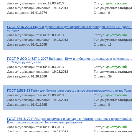
Дата актуализации текста:
19.03.2013
Статус:
действующий
Дата актуализации описания:
19.03.2013
Тип документа:
стандар
Дата введения:
01.01.1974
Страниц: 6
ГОСТ 8816-2003
Брусья деревянные для стрелочных переводов железных дорог ш
условия
Дата актуализации текста:
19.03.2013
Статус:
действующий
Дата актуализации описания:
19.03.2013
Тип документа:
стандар
Дата введения:
01.01.2005
Страниц: 11
ГОСТ Р ИСО 14837-1-2007
Вибрация. Шум и вибрация, создаваемые движением р
1. Общее руководство
Дата актуализации текста:
19.03.2013
Статус:
действующий
Дата актуализации описания:
19.03.2013
Тип документа:
стандар
Дата введения:
01.10.2008
Страниц: 39
ГОСТ 11532-93
Гайки для болтов рельсовых стыков железнодорожного пути. Техн
Дата актуализации текста:
19.03.2013
Статус:
действующий
Дата актуализации описания:
19.03.2013
Тип документа:
стандар
Дата введения:
01.01.1995
Страниц: 8
ГОСТ 16018-79
Гайки для клеммных и закладных болтов рельсовых скреплений ж
Конструкция и размеры. Технические требования
Дата актуализации текста:
19.03.2013
Статус:
действующий
Дата актуализации описания:
19.03.2013
Тип документа:
стандар