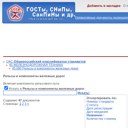
Добавить в закладки
О 
Нормативные документы размещены
ОКС
Общероссийский классификатор стандартов
45 ЖЕЛЕЗНОДОРОЖНАЯ ТЕХНИКА
45.080 Рельсы и компоненты железных дорог
Рельсы и компоненты железных дорог
Включая компоненты рельсового пути
Искать в
Рельсы и компоненты железных дорог
Искать!
Отсортировать по:
Содержит
47
документов
Номеру стандарта
Страницы:
1
2
3
»
Статусу
Дате регистрации
Дате введения
Названию
↑
Количеству страниц