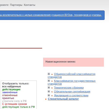
проекте
Партнеры
Контакты
 исключительно с целью ознакомления учащихся ВУЗов, техникумов и училищ.
Навигационное меню:
Общероссийский классификатор
стандартов
Классификатор государственных
Отобразить только:
стандартов
все найденные
Тематические сборники
действующие
Обязательная сертификация
заменённые
отменённые
Декларация о соответствии
принятые
Строительный каталог
утратили силу в РФ
С истекшим сроком
действующие только в РФ