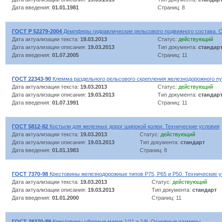
Дата введения:
01.01.1981
Страниц: 8
ГОСТ Р 52279-2004
Демпферы гидравлические рельсового подвижного состава. 
Дата актуализации текста:
19.03.2013
Статус:
действующий
Дата актуализации описания:
19.03.2013
Тип документа:
стандар
Дата введения:
01.07.2005
Страниц: 11
ГОСТ 22343-90
Клемма раздельного рельсового скрепления железнодорожного пу
Дата актуализации текста:
19.03.2013
Статус:
действующий
Дата актуализации описания:
19.03.2013
Тип документа:
стандар
Дата введения:
01.07.1991
Страниц: 11
ГОСТ 5812-82
Костыли для железных дорог широкой колеи. Технические условия
Дата актуализации текста:
19.03.2013
Статус:
действующий
Дата актуализации описания:
19.03.2013
Тип документа:
стандарт
Дата введения:
01.01.1983
Страниц: 8
ГОСТ 7370-98
Крестовины железнодорожные типов Р75, Р65 и Р50. Технические 
Дата актуализации текста:
19.03.2013
Статус:
действующий
Дата актуализации описания:
19.03.2013
Тип документа:
стандарт
Дата введения:
01.01.2000
Страниц: 11
ГОСТ 28370-89
Крестовины сборные марок 1/11 и 1/9. Основные размеры