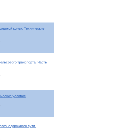
т
ирокой колеи. Технические
т
ельсового транспорта. Часть
т
ические условия
т
елезнодорожного пути.
т